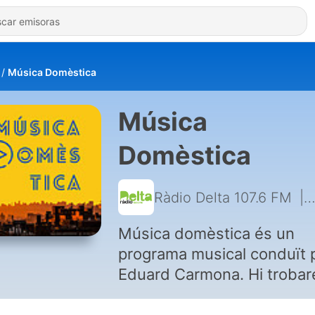
Música Domèstica
Música
Domèstica
Ràdio Delta 107.6 FM
|
Música domèstica és un
programa musical conduït 
Eduard Carmona. Hi trobar
una selecció de músiques