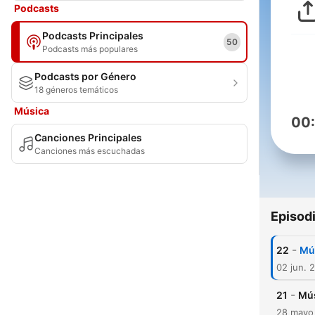
Podcasts
Podcasts Principales
50
Podcasts más populares
Podcasts por Género
18 géneros temáticos
Música
00
Canciones Principales
Canciones más escuchadas
Episod
-
22
Mú
02 jun. 
-
21
Mús
28 mayo