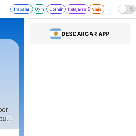
Trabajar
Gym
Dormir
Relajarse
Viaje
DESCARGAR APP
22 - Música Domèstica #11
per
eu