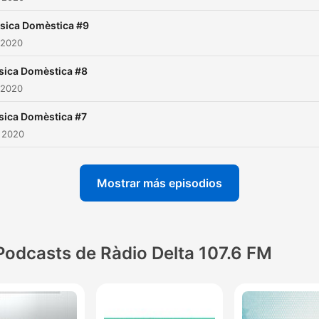
sica Domèstica #9
 2020
ica Domèstica #8
 2020
ica Domèstica #7
 2020
Mostrar más episodios
Podcasts de Ràdio Delta 107.6 FM