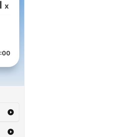
1
x
mpre
:00