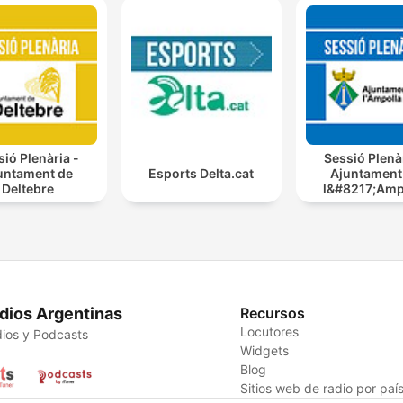
sió Plenària -
Sessió Plenàr
untament de
Esports Delta.cat
Ajuntament
Deltebre
l&#8217;Amp
dios Argentinas
Recursos
Locutores
ios y Podcasts
Widgets
Blog
Sitios web de radio por paí