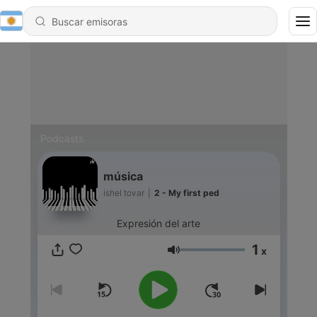
Podcasts
música
ishel tovar
|
2 - My first ped
Expresión del arte
1
x
Volumen