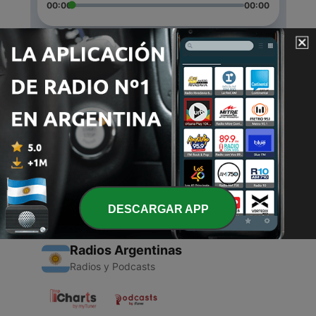
00:00
00:00
Episodios
-
2
My first ped
14 mar. 2021
-
1
Musica, expresión corporal y danza
12 mar. 2021
DESCARGAR APP
Radios Argentinas
Radios y Podcasts