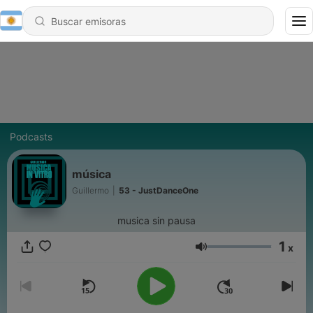
Podcasts
música
Guillermo
|
53 - JustDanceOne
musica sin pausa
1
x
Volumen