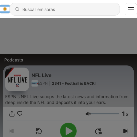
Podcasts
NFL Live
ESPN
|
2341 - Football is BACK!
ESPN's NFL Live scoops the latest news and information from
deep inside the NFL and deposits it into your ears.
1
x
Volumen