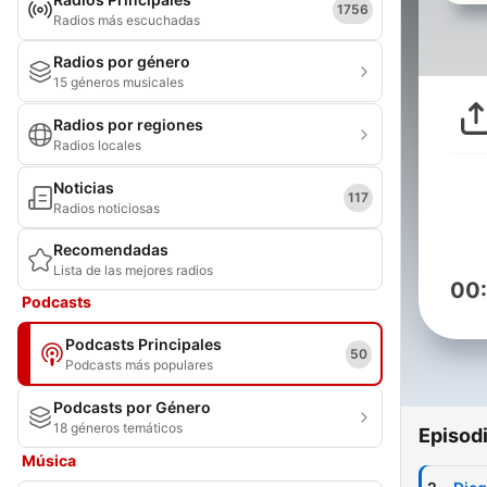
1756
Radios más escuchadas
Radios por género
15 géneros musicales
Radios por regiones
Radios locales
Noticias
117
Radios noticiosas
Recomendadas
Lista de las mejores radios
00
Podcasts
Podcasts Principales
50
Podcasts más populares
Podcasts por Género
18 géneros temáticos
Episod
Música