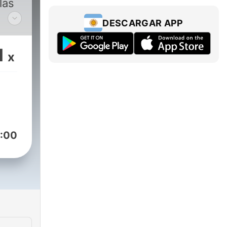
las
DESCARGAR APP
mbre
a"
1
x
 O
n
adio
:00