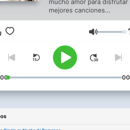
mucho amor para disfrutar 
mejores canciones
interpretadas por este ho
excepcional "Diego El Cigal
Volumen
Puedes disfrutar de este
programa y de música
romántica en
Soritaradio1.blogspot.com
descarga nuestra aplicació
Soritaradio Somos SoritaR
:00
00
La radio que es para tì The
radio That is for you
ios