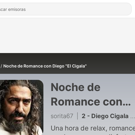
Noche de Romance con Diego "El Cigala"
Noche de
Romance con
Diego "El Cigala
sorita67
|
2 - Diego Cigala en Noche de Romance
Una hora de relax, romanc