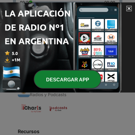
00:00
00:00
Episodios
-
1
Bonanza
24 mayo 2021
DESCARGAR APP
Radios Argentinas
Radios y Podcasts
Recursos