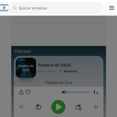
Podcasts
Palabra de DIOS
Maria Tovar
|
1 - Bonanza
Palabra de Dios
1
x
Volumen