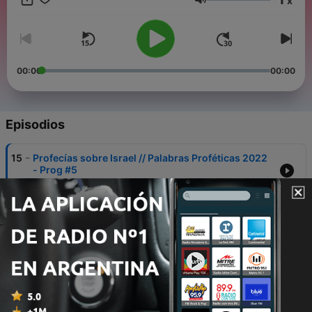
x
Volumen
00:00
00:00
Episodios
-
15
Profecías sobre Israel // Palabras Proféticas 2022
- Prog #5
13 abr. 2022
-
14
El nuevo orden mundial // Palabras Proféticas
2022 - Prog #4
13 abr. 2022
-
13
El efecto de la Gran Ramera - El plan ecuménico //
Palabras Proféticas 2022 - Prog #3
13 abr. 2022