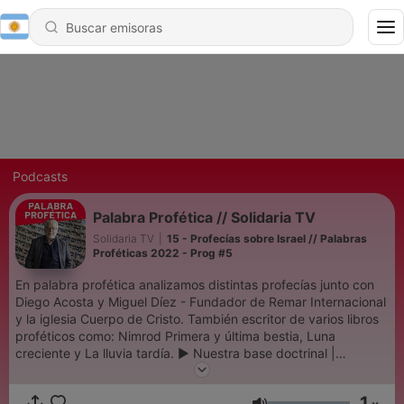
Podcasts
Palabra Profética // Solidaria TV
Solidaria TV
|
15 - Profecías sobre Israel // Palabras
Proféticas 2022 - Prog #5
En palabra profética analizamos distintas profecías junto con
Diego Acosta y Miguel Díez - Fundador de Remar Internacional
y la iglesia Cuerpo de Cristo. También escritor de varios libros
proféticos como: Nimrod Primera y última bestia, Luna
creciente y La lluvia tardía. ► Nuestra base doctrinal |
https://bit.ly/2MrNyvb​ ► Mas recursos en video |
https://www.youtube.com/solidariatvoficial
1