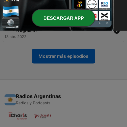
-
12
Las señales proféticas de Dios // Palabras
Proféticas 2022 // Miguel Díez - Prog #2
13 abr. 2022
DESCARGAR APP
-
11
Dios nos está avisando // Palabras Proféticas 2022
- Programa 1
13 abr. 2022
Mostrar más episodios
Radios Argentinas
Radios y Podcasts