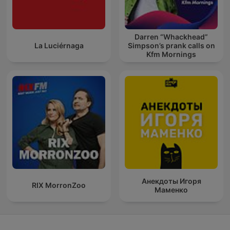
Darren “Whackhead”
La Luciérnaga
Simpson’s prank calls on
Kfm Mornings
Анекдоты Игоря
RIX MorronZoo
Маменко