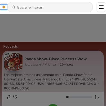
Podcasts
Panda Show-Disco Princess Wow
Jesus Jassiel A Villarreal
|
20 - Wow
Las mejores bromas unicamente en el Panda Show Radio
Comunicate A las Lineas Marcando DF: 5524-89-59, 5524-
89-66, 5524-90-03 USA: 1-866-606-57-24 PROVINCIA: 01-
800-849-50-20
1
x
Volumen