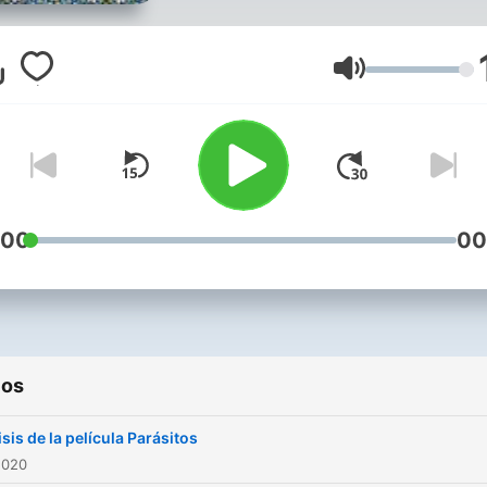
Volumen
:00
00
ios
sis de la película Parásitos
2020