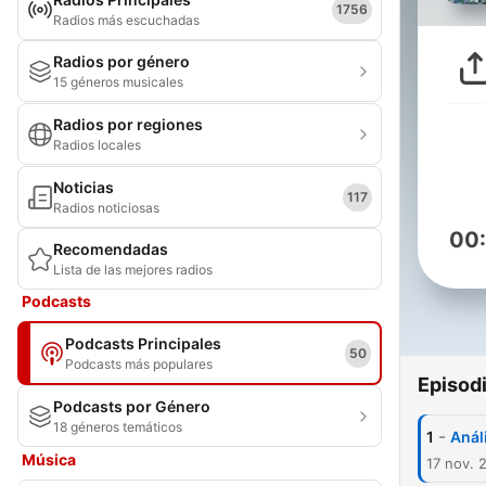
1756
Radios más escuchadas
Radios por género
15 géneros musicales
Radios por regiones
Radios locales
Noticias
117
Radios noticiosas
00
Recomendadas
Lista de las mejores radios
Podcasts
Podcasts Principales
50
Podcasts más populares
Episod
Podcasts por Género
18 géneros temáticos
-
1
Análi
Música
17 nov. 