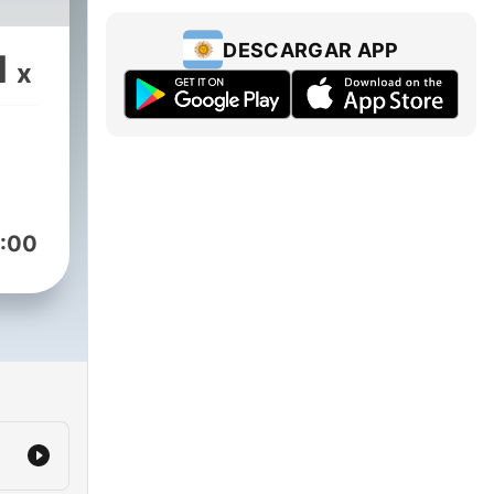
DESCARGAR APP
1
x
:00