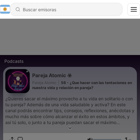
Podcasts
Pareja Atomic ☣️
Pareja Atomic
|
56 - ¿Que hacer con las tentaciones en
nuestra vida y relación en pareja?
¿Quieres sacar el máximo provecho a tu vida en solitario o con
tu pareja? Además de una vida saludable y activa? En este
canal podrás encontrar tips, consejos, reflexiones, anécdotas y
mucho más sobre cómo alcanzar el éxito en estos ámbitos, y
así tú solo, o junto a tu pareja puedan sacar el máximo
potencial a la relación y aprovechar todo lo que nos brinda la
vida, acompáñanos en este camino de conocimiento y
1