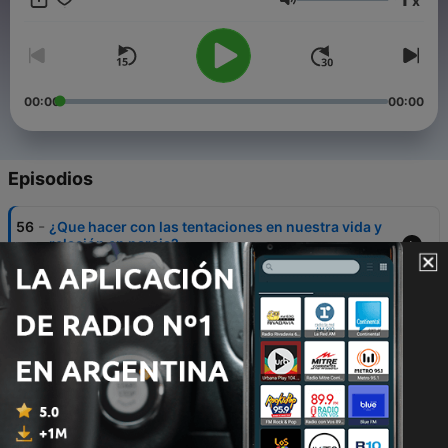
x
reflexión, gracias por tu apoyo 👊
Volumen
00:00
00:00
Episodios
-
56
¿Que hacer con las tentaciones en nuestra vida y
relación en pareja?
02 nov. 2022
-
55
¿Quieres que tu relación funcione? Presta
atención a esto
27 sep. 2022
-
54
El mejor sentimiento de todos
25 ago. 2022
-
53
Si estas pensando en tener hijos, ten en cuenta