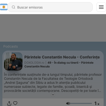
Podcasts
Părintele Constantin Necula - Conferințe
DOXOLOGIA.ro
|
49 - În dialog cu tinerii - Părintele
Constantin Necula
În conferințele susținute de-a lungul timpului, părintele profesor
Constantin Necula de la Facultatea de Teologie Ortodoxă
„Andrei Șaguna” din Sibiu a adus în atenția publicului
numeroase subiecte, legate de familie, școală, biserică şi
provocările societății contemporane. Descopetiți-le pe toate în
noul nostru playlist de Spotify, apoi dați-le de veste și
prietenilor!
1
x
Volumen