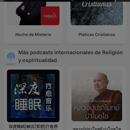
Noche de Misterio
Platicas Cristianas
Más podcasts internacionales de Religión
y espiritualidad
深度睡眠|解压|冥想|疗愈养
หลวงปู่ปราโมทย์ ปาโมชฺโช