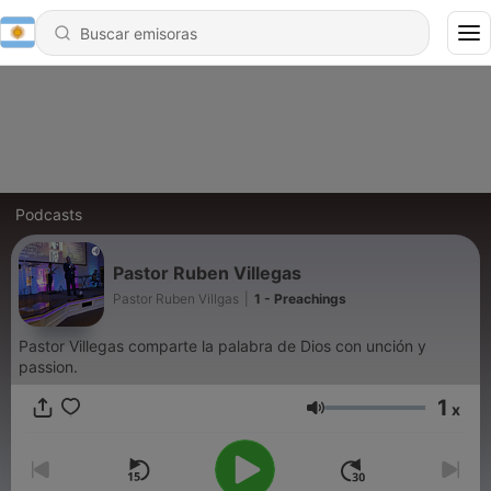
Podcasts
Pastor Ruben Villegas
Pastor Ruben Villgas
|
1 - Preachings
Pastor Villegas comparte la palabra de Dios con unción y
passion.
1
x
Volumen