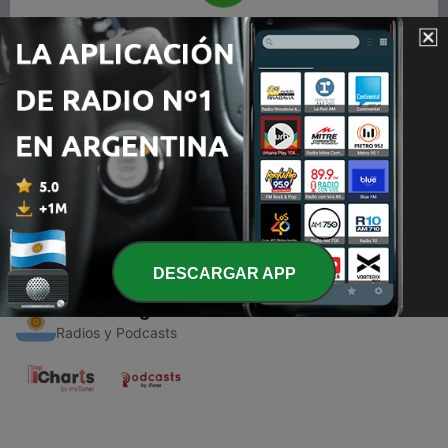
00:00
00:00
Episodios
-
1
Preachings
07 abr. 2019
DESCARGAR APP
Radios Argentinas
Radios y Podcasts