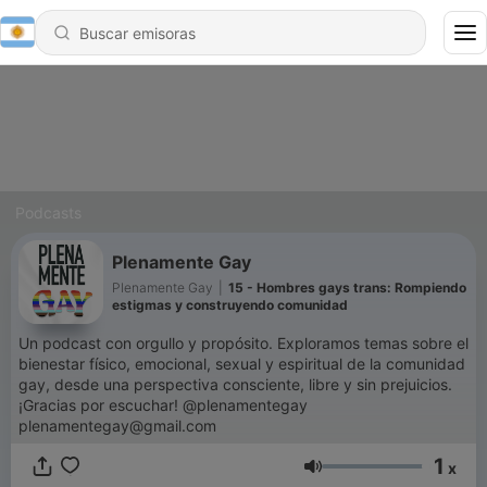
Podcasts
Plenamente Gay
Plenamente Gay
|
15 - Hombres gays trans: Rompiendo
estigmas y construyendo comunidad
Un podcast con orgullo y propósito. Exploramos temas sobre el
bienestar físico, emocional, sexual y espiritual de la comunidad
gay, desde una perspectiva consciente, libre y sin prejuicios.
¡Gracias por escuchar! @plenamentegay
plenamentegay@gmail.com
1
x
Volumen