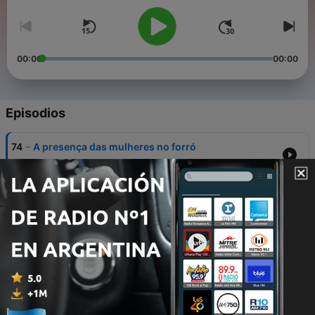
00:00
00:00
Episodios
-
74
A presença das mulheres no forró
25 jun. 2021
-
73
Como será o São João do Coco Raízes de
Arcoverde?
23 jun. 2021
-
72
Confira balanço do #19JForaBolsonaro
22 jun. 2021
-
71
A influência da política de Bolsonaro no aumento
da fome