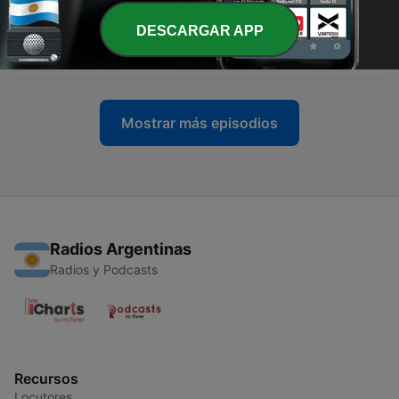
21 jun. 2021
DESCARGAR APP
-
70
Armazém do Campo Recife completa 2 anos
18 jun. 2021
Mostrar más episodios
Radios Argentinas
Radios y Podcasts
Recursos
Locutores