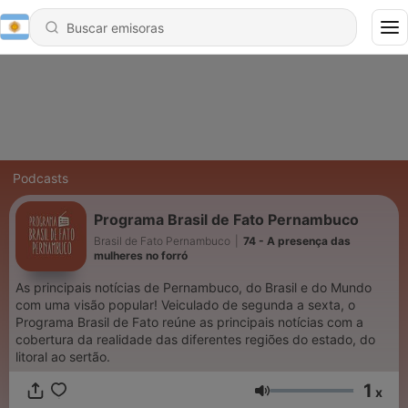
Podcasts
Programa Brasil de Fato Pernambuco
Brasil de Fato Pernambuco
|
74 - A presença das
mulheres no forró
As principais notícias de Pernambuco, do Brasil e do Mundo
com uma visão popular! Veiculado de segunda a sexta, o
Programa Brasil de Fato reúne as principais notícias com a
cobertura da realidade das diferentes regiões do estado, do
litoral ao sertão.
1
x
Volumen