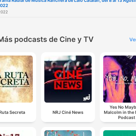
rama Radial de Música Ranchera de Lalo Catalán, del 8 al 13 Agos
2022
2022
Más podcasts de Cine y TV
Ve
Yes No Mayb
Ruta Secreta
NRJ Ciné News
Malcolm in the
Podcast