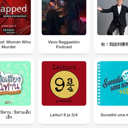
ed: Women Who
Vevo Reggaetón
欸！我說到哪
Murder
Podcast
ยงนิทาน : นิทานเด็ก
Laituri 9 ja 3/4
Sucedió una 
เล็ก