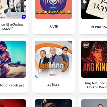
مسلسلات إذاعية 
大V集
קי הווידאו
الجمعة"
Ang Ninuno: 
otion Podcast
คุยให้คิด
Horror Podc