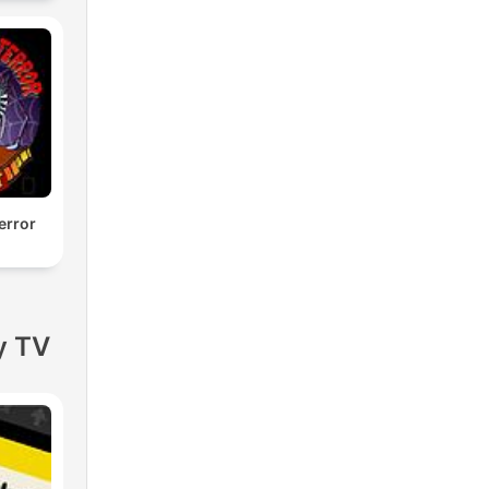
error
y TV