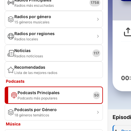
1758
Radios más escuchadas
Radios por género
15 géneros musicales
Radios por regiones
Radios locales
Noticias
117
Radios noticiosas
Recomendadas
Lista de las mejores radios
00
Podcasts
Podcasts Principales
50
Podcasts más populares
Podcasts por Género
18 géneros temáticos
Episod
Música