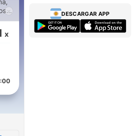
na,
os
DESCARGAR APP
0,
1
x
:00