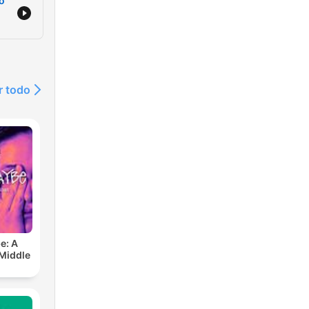
to
r todo
e: A
 Middle