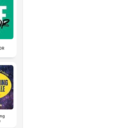
OR
ng
e