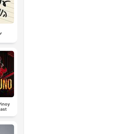
ענ
Pinoy
ast