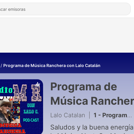
Programa de Música Ranchera con Lalo Catalán
Programa de
Música Ranche
con Lalo Catalá
Lalo Catalan
|
1 - Programa Radial de Música Ranchera de Lalo Catalán, del 8 al 13 Agosto del 2022
Saludos y la buena energía