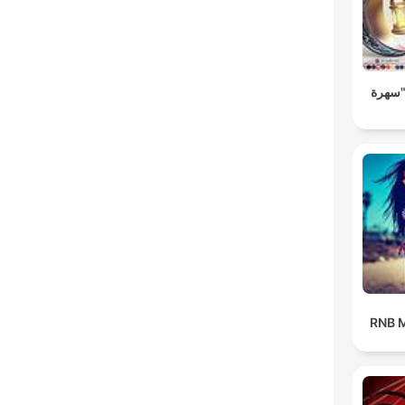
"سهرة
RNB M