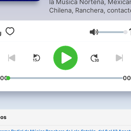
la Música Norteña, Mexica
Chilena, Ranchera, contact
al whatsapp +5699305392
desde Chile
Volumen
:00
00
ios