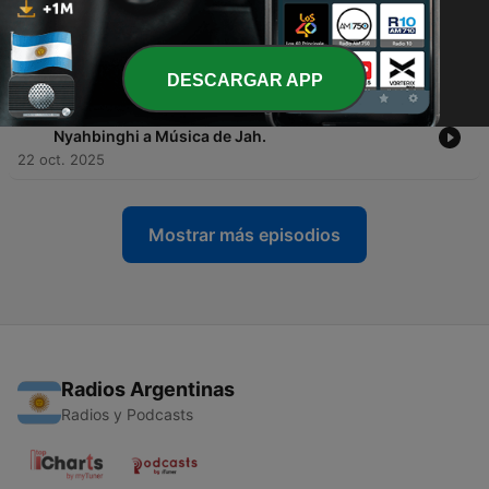
-
36
Programa RpR - 3ª - Frei Caneca FM - 03 - Dub
Originário: a força ancestral na frequência do
Reggae.
30 oct. 2025
DESCARGAR APP
-
35
Programa RpR - 3ª - Frei Caneca FM - 02 -
Nyahbinghi a Música de Jah.
22 oct. 2025
Mostrar más episodios
Radios Argentinas
Radios y Podcasts