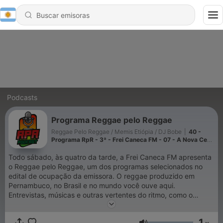
Podcasts
Programa Reggae pelo Reggae
Reggae Pelo Reggae / Memis Etiópia / DJ Bobe
|
40 -
Programa RpR - 3ª - Frei Caneca FM - 07 - A Nova Cena
do Dancehall Brasil!
Todo sábado, às quatro da tarde, a Frei Caneca FM apresenta
o Reggae pelo Reggae, um dos programas selecionados no
edital de ocupação da emissora. O reggae produzido em
Pernambuco, no Brasil e no mundo você ouve aqui.
Entrevistas, músicas e outras vertentes do ritmo, como o
dancehall, ska e rocksteady fazem parte do programa. Todo
sábado, às quatro da tarde, Reggae pelo Reggae, aqui na
1