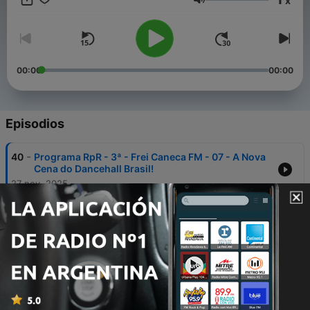
x
101.5. Frei Caneca FM, a rádio pública do Recife.
Volumen
00:00
00:00
Episodios
-
40
Programa RpR - 3ª - Frei Caneca FM - 07 - A Nova
Cena do Dancehall Brasil!
27 nov. 2025
-
39
Programa RpR - 3ª - Frei Caneca FM - 06 - Epecial
Consiência Negra
27 nov. 2025
-
38
Programa RpR - 3ª - Frei Caneca FM - 05 - As
Raízes do Reggae no Brasil: Maranhão - Jamaica
05 nov. 2025