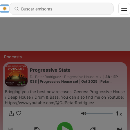
Podcasts
Progressive State
DJ Petar Rodriguez - Progressive House Mix
|
38 - EP
038 | Progressive House set | Oct 2025 | Petar
Rodriguez
Bringing you the best new releases. Genres: Progressive House
/ Deep House / Drum & Bass. You can also find me on Youtube:
https://www.youtube.com/@DJPetarRodriguez
1
x
Volumen