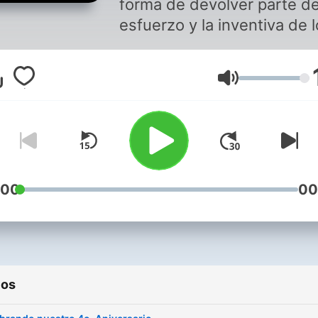
forma de devolver parte de
esfuerzo y la inventiva de 
creadores de investigación
científica y de los artistas 
Volumen
las industrias creativas.
:00
00
ios