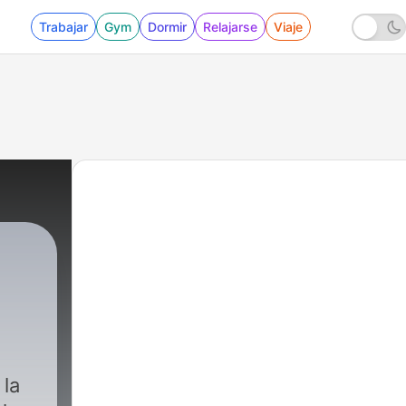
Trabajar
Gym
Dormir
Relajarse
Viaje
 la