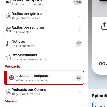
1758
Radios más escuchadas
Radios por género
15 géneros musicales
Radios por regiones
Radios locales
Noticias
117
Radios noticiosas
Recomendadas
Lista de las mejores radios
00
Podcasts
Podcasts Principales
50
Podcasts más populares
Podcasts por Género
18 géneros temáticos
Episod
Música