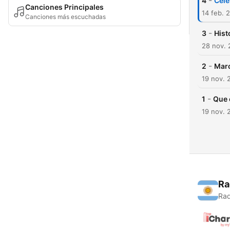
-
4
Cele
Canciones Principales
14 feb. 
Canciones más escuchadas
-
3
Hist
28 nov.
-
2
Marc
19 nov. 
-
1
Que 
19 nov. 
Ra
Rad