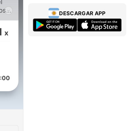
l
los
DESCARGAR APP
de
1
x
:00