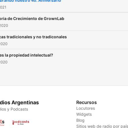
brando nuestro 4o. Aniversario
2021
oria de Crecimiento de GrownLab
 2020
as tradicionales y no tradiconales
2020
es la propiedad intelectual?
2020
dios Argentinas
Recursos
Locutores
ios y Podcasts
Widgets
Blog
Sitios web de radio por paí