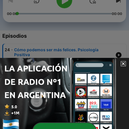
00:00
00:00
Episodios
-
24
Cómo podemos ser más felices. Psicología
Positiva
07 jul. 2022
-
23
Inteligencia Emocional
28 mayo 2021
-
22
Ansiedad de exámenes
21 mayo 2021
-
21
¿Se puede mejorar la autoestima?
14 mayo 2021
-
20
Técnica de Relajación con Sonidos. ASMR