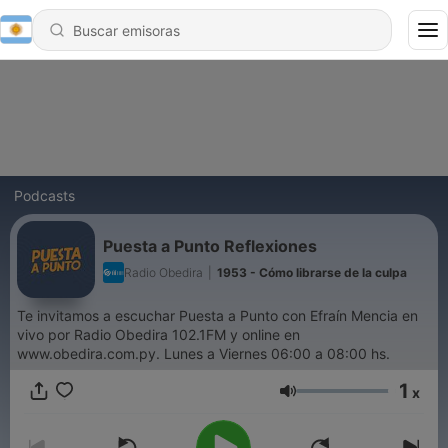
Podcasts
Puesta a Punto Reflexiones
Radio Obedira
|
1953 - Cómo librarse de la culpa
Te invitamos a escuchar Puesta a Punto con Efraín Mencia en
vivo por Radio Obedira 102.1FM y online en
www.obedira.com.py. Lunes a Viernes 06:00 a 08:00 hs.
1
x
Volumen