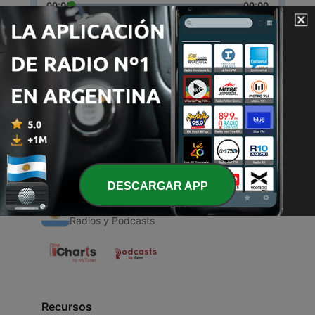
00:00
00:00
Episodios
-
1
Queen
06 abr. 2021
DESCARGAR APP
Radios Argentinas
Radios y Podcasts
Recursos