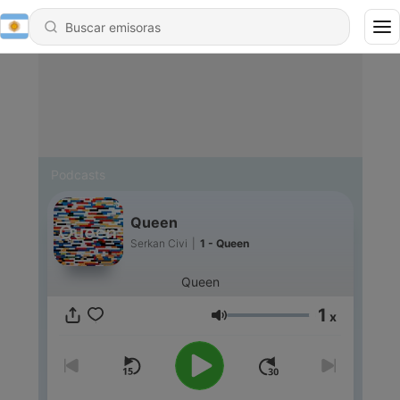
Podcasts
Queen
Serkan Civi
|
1 - Queen
Queen
1
x
Volumen