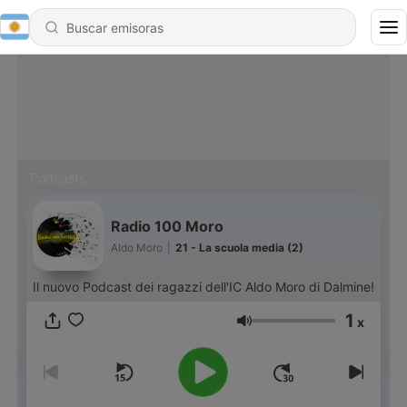
Podcasts
Radio 100 Moro
Aldo Moro
|
21 - La scuola media (2)
Il nuovo Podcast dei ragazzi dell'IC Aldo Moro di Dalmine!
1
x
Volumen