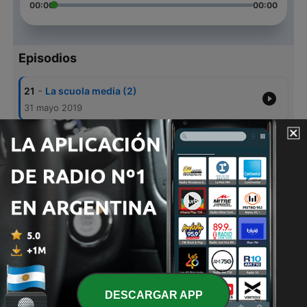
00:00
00:00
Episodios
-
21
La scuola media (2)
31 mayo 2019
-
20
La prima media
31 mayo 2019
-
19
Alla scoperta di Fortnite
31 mayo 2019
-
18
Passione videogiochi: la classifica
31 mayo 2019
-
17
Leggetevi forte!
31 mayo 2019
DESCARGAR APP