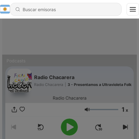
Podcasts
Radio Chacarera
Radio Chacarera
|
3 - Presentamos a Ultravioleta Folk
Radio Chacarera
1
x
Volumen