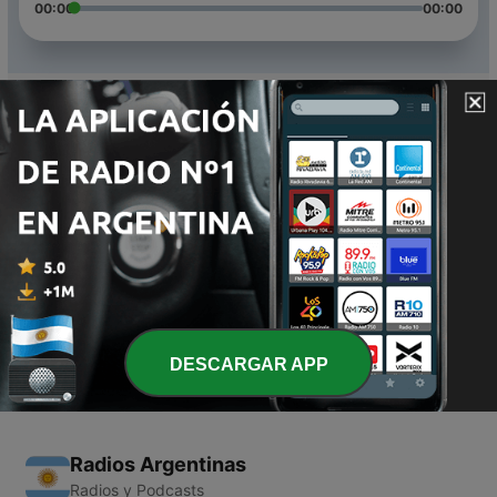
00:00
00:00
Episodios
-
3
Presentamos a Ultravioleta Folk
26 sep. 2020
-
2
Presentamos a Marcos Barrionuevo
25 sep. 2020
-
1
Presentamos a Kike Oyola
23 sep. 2020
DESCARGAR APP
Radios Argentinas
Radios y Podcasts