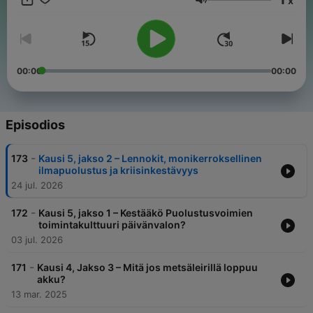
x
tekniikkaa, sotataitoa, puolustusjärjestelmää ja puolustuksen
Volumen
periaatteita. Kuulijat voivat ehdottaa palautejärjestelmän kautta
aiheita, jotka ovat juuri heille kiinnostavia.
00:00
00:00
Episodios
-
173
Kausi 5, jakso 2 – Lennokit, monikerroksellinen
ilmapuolustus ja kriisinkestävyys
24 jul. 2026
-
172
Kausi 5, jakso 1 – Kestääkö Puolustusvoimien
toimintakulttuuri päivänvalon?
03 jul. 2026
-
171
Kausi 4, Jakso 3 – Mitä jos metsäleirillä loppuu
akku?
13 mar. 2025