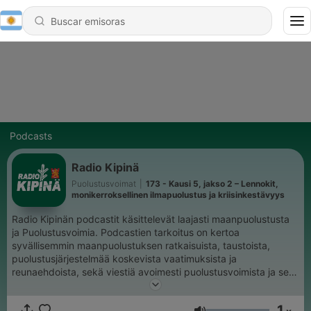
Podcasts
Radio Kipinä
Puolustusvoimat
|
173 - Kausi 5, jakso 2 – Lennokit,
monikerroksellinen ilmapuolustus ja kriisinkestävyys
Radio Kipinän podcastit käsittelevät laajasti maanpuolustusta
ja Puolustusvoimia. Podcastien tarkoitus on kertoa
syvällisemmin maanpuolustuksen ratkaisuista, taustoista,
puolustusjärjestelmää koskevista vaatimuksista ja
reunaehdoista, sekä viestiä avoimesti puolustusvoimista ja sen
toiminnasta. Podcasteissa esiintyvät Puolustusvoimien eri
alojen parhaat asiantuntijat. Aiheet käsittelevät muun muassa
1