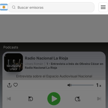
Podcasts
Radio Nacional La Rioja
Ulises Román
|
1 - Entrevista a Inés de Oliveira Cézar en
Radio Nacional La Rioja
Entrevista sobre el Espacio Audiovisual Nacional
1
x
Volumen