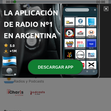
00:00
00:00
Episodios
-
1
Entrevista a Inés de Oliveira Cézar en Radio
Nacional La Rioja
30 jul. 2021
DESCARGAR APP
Radios Argentinas
Radios y Podcasts