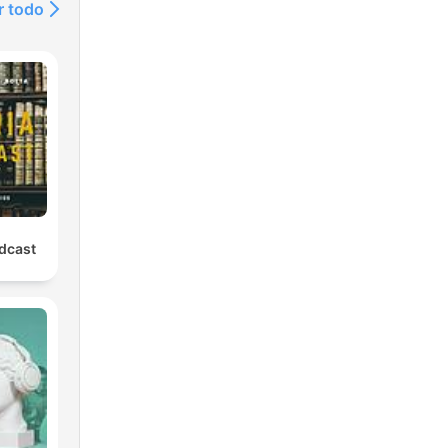
r todo
odcast