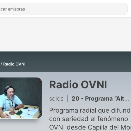
Radio OVNI
Radio OVNI
solos
|
20 - Programa “Alternativa Extraterrestre” del 02/05/2013 – Gabriela Catanzano
Programa radial que difun
con seriedad el fenómeno
OVNI desde Capilla del Mo