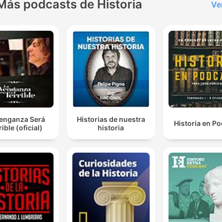
Más podcasts de Historia
Ve
Venganza Será
Historias de nuestra
Historia en P
rible (oficial)
historia