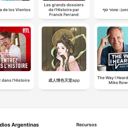
Les grands dossiers
a de los Vientos
de l'Histoire par
אוב: שומר סף
Franck Ferrand
The Way I Heard 
 dans l'Histoire
成人情色天堂app
Mike Row
dios Argentinas
Recursos