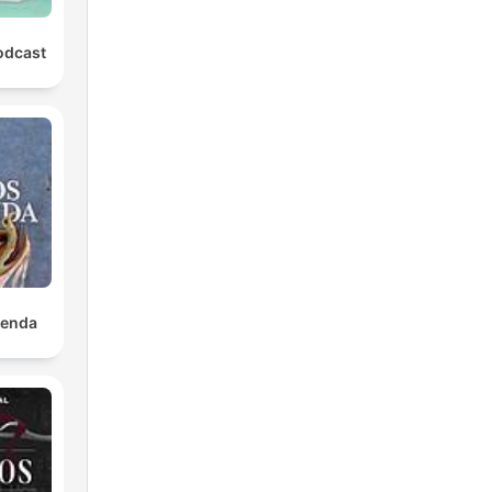
odcast
yenda