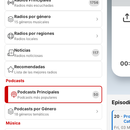
1756
Radios más escuchadas
Radios por género
15 géneros musicales
Radios por regiones
Radios locales
Noticias
117
Radios noticiosas
00
Recomendadas
Lista de las mejores radios
Podcasts
Podcasts Principales
50
Podcasts más populares
Episod
Podcasts por Género
18 géneros temáticos
-
20
Pro
Ca
Música
Fri, 03 