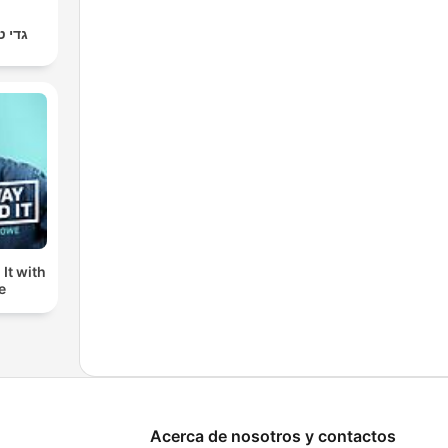
גדי ט
It with
e
Acerca de nosotros y contactos