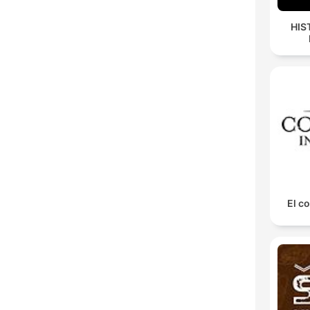
HIS
El co