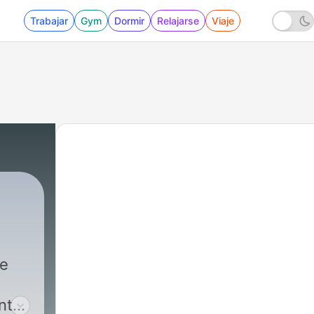
Trabajar
Gym
Dormir
Relajarse
Viaje
de
nte,