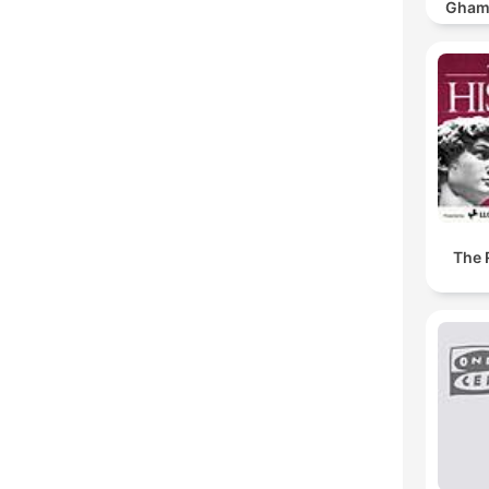
Ghamdi | كريم
The 