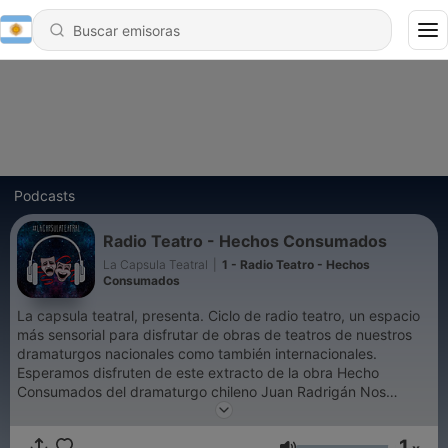
Podcasts
Radio Teatro - Hechos Consumados
La Capsula Teatral
|
1 - Radio Teatro - Hechos
Consumados
La capsula teatral, presenta. Ciclo de radio teatro, un espacio
más sensorial para disfrutar de obras de teatros de nuestros
dramaturgos nacionales como también internacionales.
Esperamos disfruten de este extracto de la obra Hecho
Consumados del dramaturgo chileno Juan Radrigán Nos
pueden encontrar en Instagram como @lacapsulateatral y en
nuestro canal de Youtube como La Capsula Teatral
1