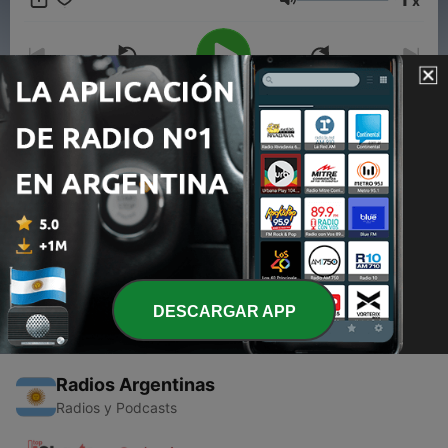
x
Volumen
00:00
00:00
Episodios
-
1
Radio Teatro - Hechos Consumados
30 ago. 2020
DESCARGAR APP
Radios Argentinas
Radios y Podcasts