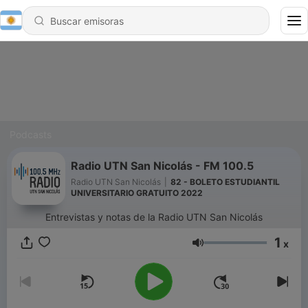
Podcasts
Radio UTN San Nicolás - FM 100.5
Radio UTN San Nicolás
|
82 - BOLETO ESTUDIANTIL
UNIVERSITARIO GRATUITO 2022
Entrevistas y notas de la Radio UTN San Nicolás
1
x
Volumen