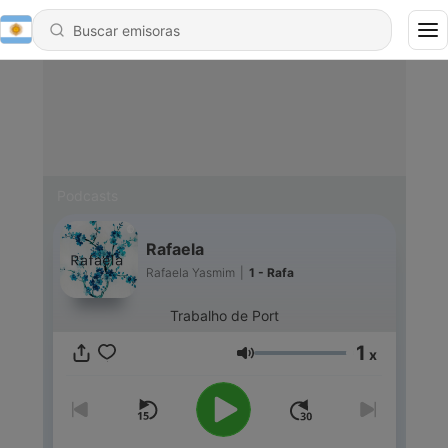
Podcasts
Rafaela
Rafaela Yasmim
|
1 - Rafa
Trabalho de Port
1
x
Volumen