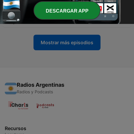
07 ago. 2026
DESCARGAR APP
-
2558
Fiona Ní Gháibhín - Craoltóir agus DJ
07 ago. 2026
Mostrar más episodios
Radios Argentinas
Radios y Podcasts
Recursos