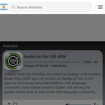
Podcasts
Raidió na Life 106.4FM
Raidió na Life 106.4FM, www.raidionalife.ie
|
2562 - An
Páipéar 07.08.26 - Cóilín Duffy
Stáisiún raidió lán-Ghaeilge do phobal na Gaeilge i mórcheantar
Bhaile Átha Cliath agus do phobal na Gaeilge ar fud na tíre
agus na cruinne ag www.raidionalife.ie. Irish language
community radio station based in Dublin and serving the
greater Dublin area as well as the Irish language community
nationally and worldwide on www.raidionalife.ie
1