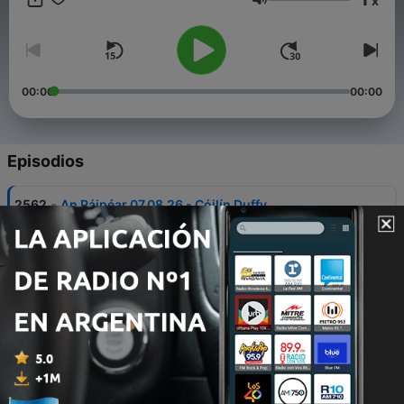
x
Volumen
00:00
00:00
Episodios
-
2562
An Páipéar 07.08.26 - Cóilín Duffy
07 ago. 2026
-
2561
Fleadh Cheoil na hÉireann 2026
07 ago. 2026
-
2560
Lisa Murray - Ceoltóir le Gaeilge
07 ago. 2026
-
2559
Mary Kate Ní Artáin - Oifigeach na Gaeilge le
hAontas na Mac Léinn TCD