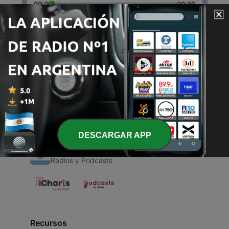
00:00
00:00
Episodios
-
1
Re
21 nov. 2020
DESCARGAR APP
Radios Argentinas
Radios y Podcasts
Recursos