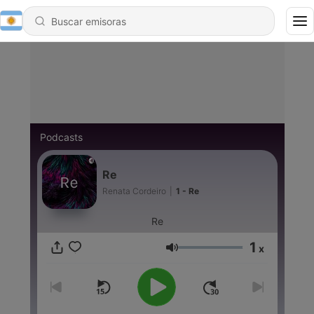
Podcasts
Re
Renata Cordeiro
|
1 - Re
Re
1
x
Volumen