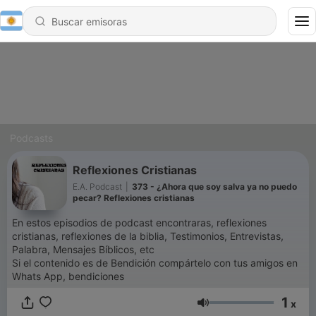
Podcasts
Reflexiones Cristianas
E.A. Podcast
|
373 - ¿Ahora que soy salva ya no puedo
pecar? Reflexiones cristianas
En estos episodios de podcast encontraras, reflexiones
cristianas, reflexiones de la biblia, Testimonios, Entrevistas,
Palabra, Mensajes Bíblicos, etc
Si el contenido es de Bendición compártelo con tus amigos en
Whats App, bendiciones
1
x
Volumen