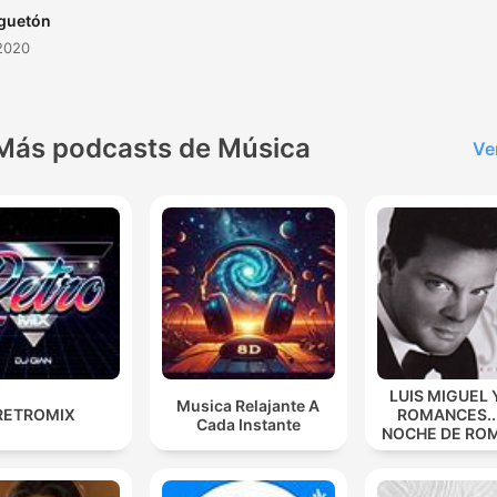
eguetón
2020
Más podcasts de Música
Ve
LUIS MIGUEL 
Musica Relajante A
RETROMIX
ROMANCES...
Cada Instante
NOCHE DE RO