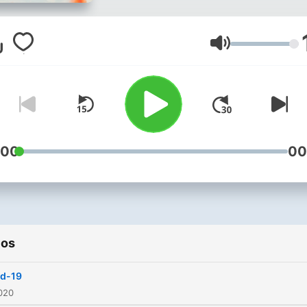
Volumen
:00
00
ios
id-19
2020