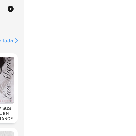
r todo
Y SUS
. EN
MANCE