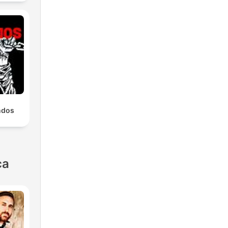
ndos
ca