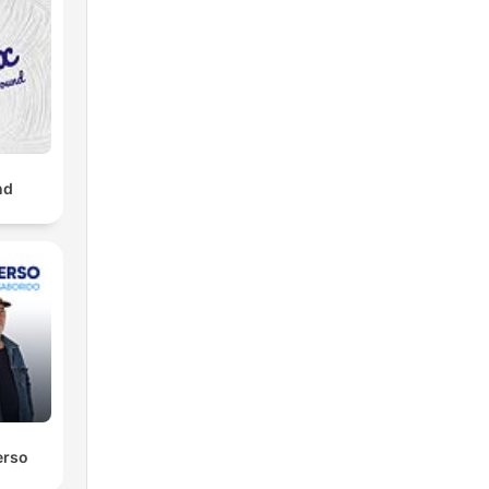
nd
erso