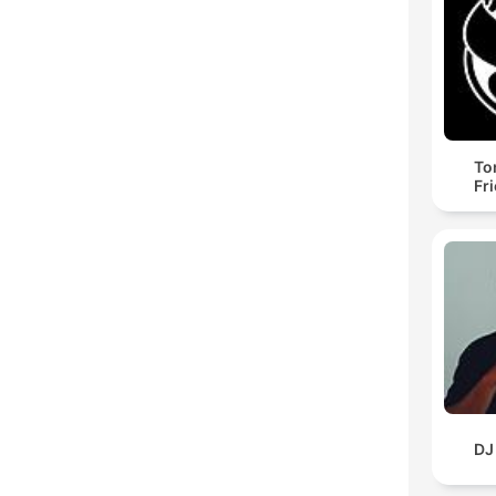
To
Fr
DJ