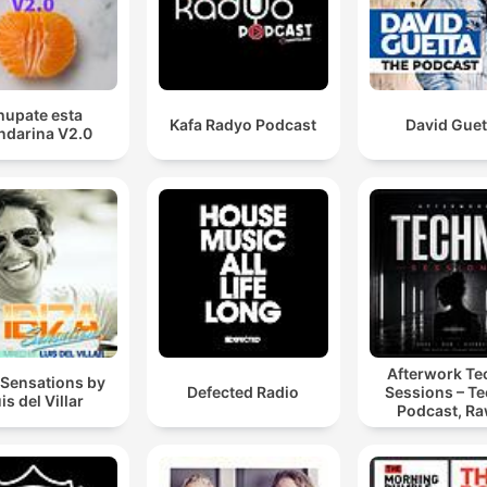
hupate esta
Kafa Radyo Podcast
David Guet
darina V2.0
Afterwork T
 Sensations by
Defected Radio
Sessions – T
is del Villar
Podcast, Ra
Hypnotic Te
Mixes