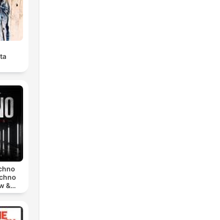
ta
echno
echno
w &
chno