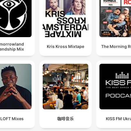
morrowland
Kris Kross Mixtape
The Morning 
iendship Mix
 LOFT Mixes
咖啡音乐
KISS FM Ukr