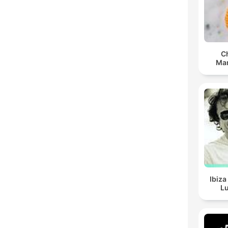
C
Man
Ibiza
Lu