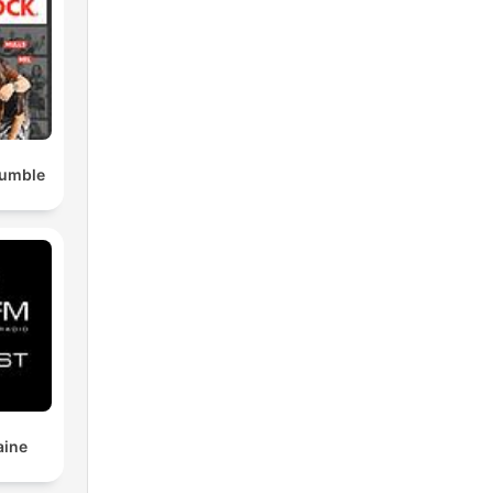
Rumble
aine