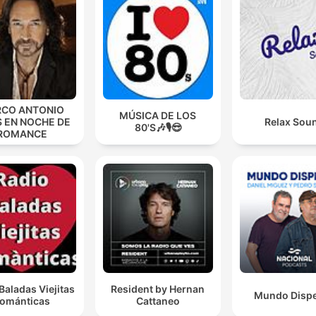
CO ANTONIO
MÚSICA DE LOS
S EN NOCHE DE
Relax Sou
80'S🎶🎙️😎
ROMANCE
Baladas Viejitas
Resident by Hernan
Mundo Disp
ománticas
Cattaneo