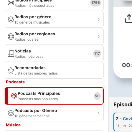
1756
Radios más escuchadas
Radios por género
15 géneros musicales
Radios por regiones
Radios locales
Noticias
117
Radios noticiosas
00
Recomendadas
Lista de las mejores radios
Podcasts
Podcasts Principales
50
Podcasts más populares
Episod
Podcasts por Género
18 géneros temáticos
-
2
Cov
Música
11 jun. 