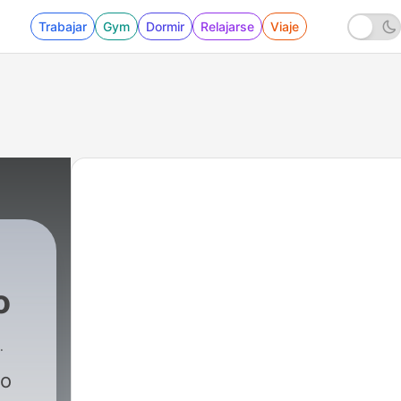
Trabajar
Gym
Dormir
Relajarse
Viaje
o
13 - E13 / ¿Qué aprendimos?
to