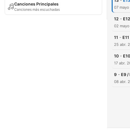
-
13
E13
Canciones Principales
07 mayo
Canciones más escuchadas
-
12
E12
02 mayo
-
11
E11
25 abr. 
-
10
E10
17 abr. 
-
9
E9 /
08 abr. 