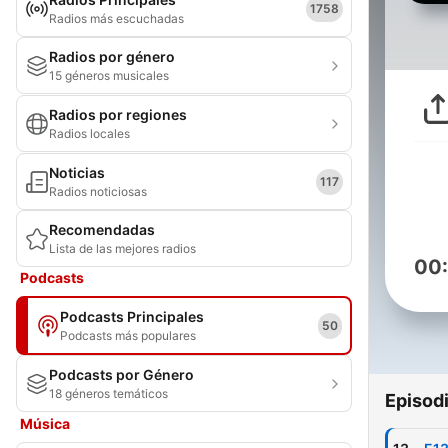
1758
Radios más escuchadas
Radios por género
15 géneros musicales
Radios por regiones
Radios locales
Noticias
117
Radios noticiosas
Recomendadas
Lista de las mejores radios
00
Podcasts
Podcasts Principales
50
Podcasts más populares
Podcasts por Género
18 géneros temáticos
Episod
Música