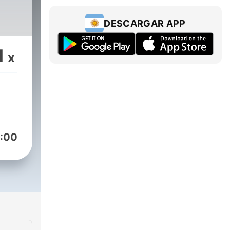
DESCARGAR APP
1
x
:00