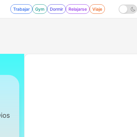
Trabajar
Gym
Dormir
Relajarse
Viaje
Dios