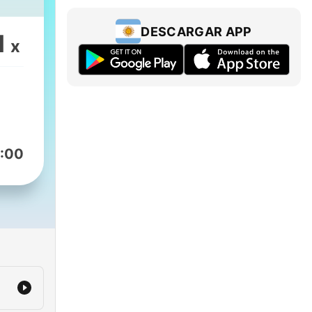
DESCARGAR APP
1
x
:00