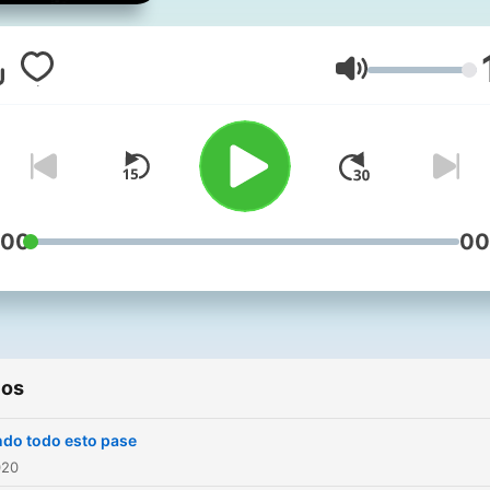
Volumen
:00
00
ios
do todo esto pase
020