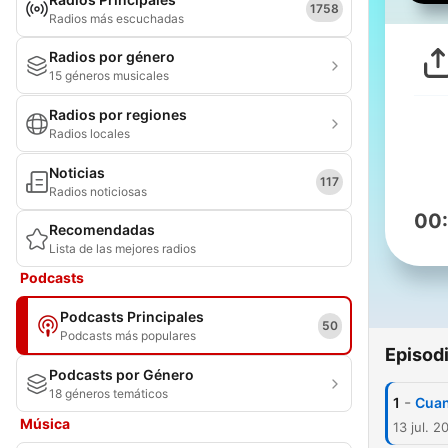
1758
Radios más escuchadas
Radios por género
15 géneros musicales
Radios por regiones
Radios locales
Noticias
117
Radios noticiosas
00
Recomendadas
Lista de las mejores radios
Podcasts
Podcasts Principales
50
Podcasts más populares
Episod
Podcasts por Género
18 géneros temáticos
-
1
Cuan
Música
13 jul. 2