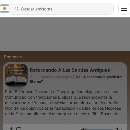
Podcasts
Retornando A Las Sendas Antiguas
Congregacion Majanayim
|
22 - Deseamos la gloria del
Eterno?
Rab. Belarmino Dussan. La Congregación Majanayim es una
Comunidad con tradiciones Biblicas que reconocemos la
mesianidad de Yeshua, el Mesías prometido al pueblo Judio.
Uno de los objetivos es la restauración de las Raíces Hebreas
de la Fe y cumplir con el mandato de nuestro Ribi “Buscar las
ovejas perdidas de la casa de Israel”. Con la ayuda del Eterno
hoy La Congregacion Majanayim es una comunidad
1