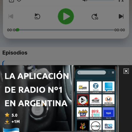
x
extraordinaria con miembros alegres de pertenecer a esta
Volumen
comunidad. ¡Shalom! Síganos en redes sociales: FACEBOOK:
https://www.facebook.com/congregacion​... INSTAGRAM:
https://www.instagram
00:00
00:00
Episodios
-
22
Deseamos la gloria del Eterno?
06 abr. 2021
-
21
Respuestas en la bienaventuranzas
29 mar. 2021
-
20
Viviendo la libertad del Eterno
24 mar. 2021
-
19
Que hacer cuando te acusan
24 mar. 2021