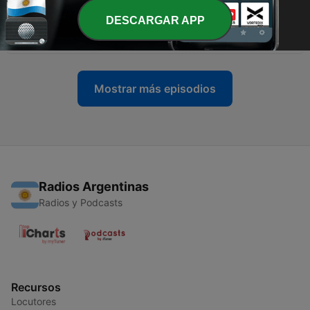
DESCARGAR APP
-
18
Que es evangelio y que es pecado?
24 mar. 2021
Mostrar más episodios
Radios Argentinas
Radios y Podcasts
Recursos
Locutores