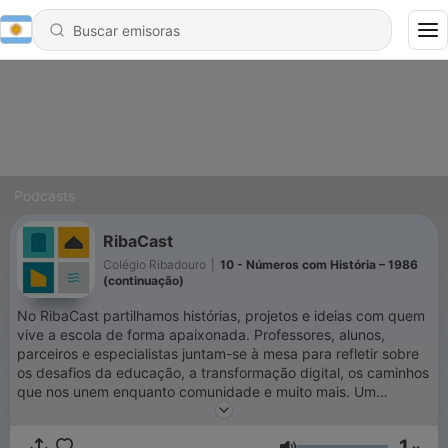
Podcasts
RibaCast
Colégio Ribadouro
|
10 - Números com História – 1986
(continuação)
No RibaCast partilhamos histórias, projetos e ideias com quem
vive a escola de forma apaixonada. Professores, alunos,
parceiros e especialistas juntam-se à mesa para refletir sobre
os desafios da educação, a transformação digital, os caminhos
que nos unem enquanto comunidade e muito mais. Um
podcast do Grupo Ribadouro - onde juntos, aprendemos mais
e melhor.
1