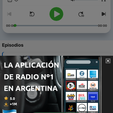
x
Volumen
00:00
00:00
Episodios
-
10
Números com História – 1986 (continuação)
03 jun. 2026
-
9
Números com História – 1986
12 mayo 2026
-
8
Números com História – π
21 abr. 2026
-
7
Números com História – 14
18 mar. 2026