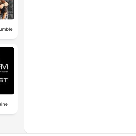
Rumble
aine