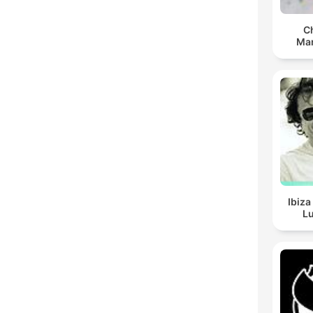
C
Man
Ibiza
Lu