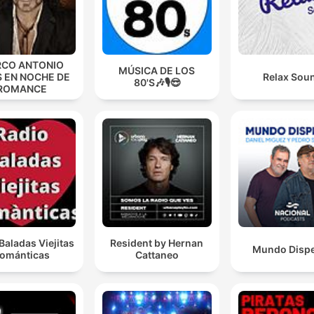
CO ANTONIO
MÚSICA DE LOS
S EN NOCHE DE
Relax Sou
80'S🎶🎙️😎
ROMANCE
Baladas Viejitas
Resident by Hernan
Mundo Disp
ománticas
Cattaneo