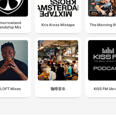
morrowland
Kris Kross Mixtape
The Morning 
iendship Mix
 LOFT Mixes
咖啡音乐
KISS FM Ukr