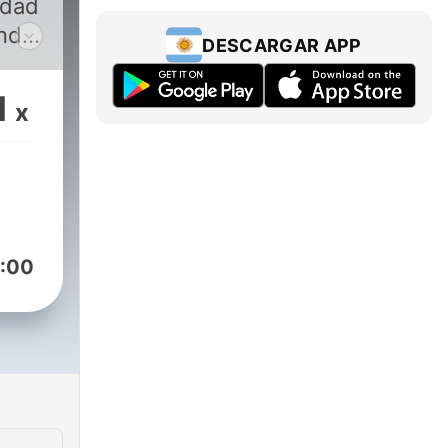
udad
ndo!
DESCARGAR APP
90 y
a tus
1
x
Rock,
 en
:00