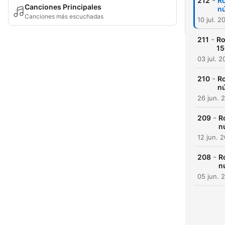
-
212
Ro
Canciones Principales
nú
Canciones más escuchadas
10 jul. 2
-
211
Ro
15
03 jul. 
-
210
Ro
nú
26 jun. 
-
209
R
n
12 jun. 
-
208
R
n
05 jun. 