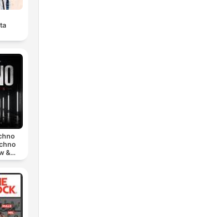
ta
echno
echno
w &
chno