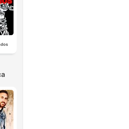
ndos
ca