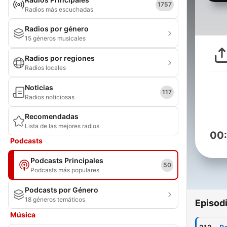
1757
Radios más escuchadas
Radios por género
15 géneros musicales
Radios por regiones
Radios locales
Noticias
117
Radios noticiosas
Recomendadas
Lista de las mejores radios
00
Podcasts
Podcasts Principales
50
Podcasts más populares
Podcasts por Género
18 géneros temáticos
Episod
Música