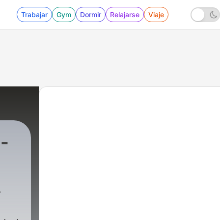
Trabajar
Gym
Dormir
Relajarse
Viaje
-
nPirata
|
212 - Rock Puro Rock & Emisión Pirata, 9 d