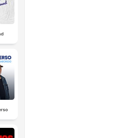
nd
erso