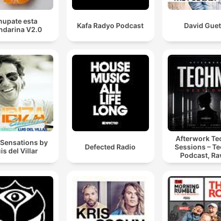
hupate esta
Kafa Radyo Podcast
David Guet
darina V2.0
Afterwork T
 Sensations by
Defected Radio
Sessions – T
is del Villar
Podcast, Ra
Hypnotic Te
Mixes