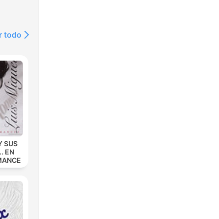
r todo
Y SUS
. EN
MANCE