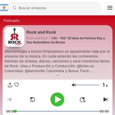
Podcasts
Rock and Rock
Rock and Rock
|
142 - 182° El inicio de Patricio Rey y
Sus Redonditos de Ricota
¡Bienvenid@s a bordo! Empezamos un apasionante viaje por el
universo de la música. En cada estación les contaremos
historias de artistas, discos, canciones y esos momentos llenos
de Rock. Idea y Producción y Conducción: @brian.oz.
Columnista: @betodvilla Columnista y Bonus Track:
@nenulilian. ¡Que sea @RocknRockRadio!
1
x
Volumen
00:00
00:00