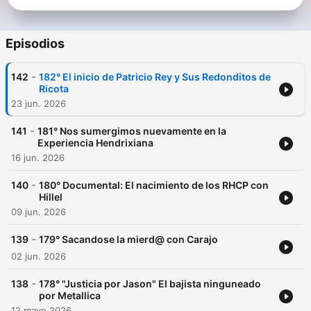
Episodios
-
142
182° El inicio de Patricio Rey y Sus Redonditos de
Ricota
23 jun. 2026
-
141
181° Nos sumergimos nuevamente en la
Experiencia Hendrixiana
16 jun. 2026
-
140
180° Documental: El nacimiento de los RHCP con
Hillel
09 jun. 2026
-
139
179° Sacandose la mierd@ con Carajo
02 jun. 2026
-
138
178° "Justicia por Jason" El bajista ninguneado
por Metallica
12 mayo 2026