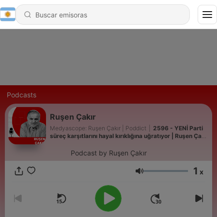
Podcasts
Ruşen Çakır
Medyascope: Ruşen Çakır | Poddict
|
2596 - YENİ Parti
süreç karşıtlarını hayal kırıklığına uğratıyor | Ruşen Çakır
yorumluyor
Podcast by Ruşen Çakır
1
x
Volumen