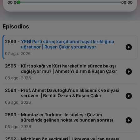
00:00
00:00
Episodios
-
2596
YENİ Parti süreç karşıtlarını hayal kırıklığına
uğratıyor | Ruşen Çakır yorumluyor
07 ago. 2026
-
2595
Kürt sokağı ve Kürt hareketinin sürece bakışı
değişiyor mu? | Ahmet Yıldırım & Ruşen Çakır
06 ago. 2026
-
2594
Prof. Ahmet Davutoğlu'nun akademik ve siyasi
serüveni | Behlül Özkan & Ruşen Çakır
06 ago. 2026
-
2593
Mümtaz'er Türköne ile söyleşi: Çözüm
sürecinde gelinen nokta ve bundan sonrası
05 ago. 2026
-
2592
Michigan ön seçimleri | Ukrayna ve İran savaşı