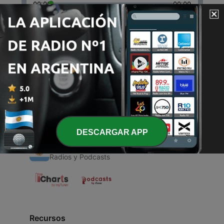
00:00
00:00
Episodios
-
1
San mateo esperanza
15 abr. 2020
DESCARGAR APP
Radios Argentinas
Radios y Podcasts
Recursos