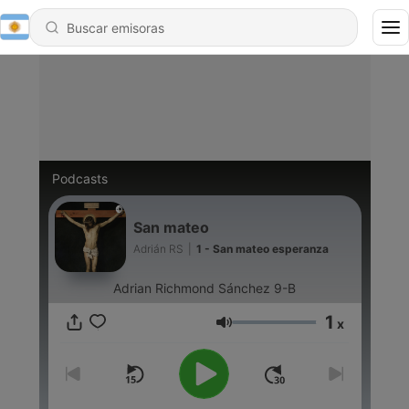
Podcasts
San mateo
Adrián RS
|
1 - San mateo esperanza
Adrian Richmond Sánchez 9-B
1
x
Volumen