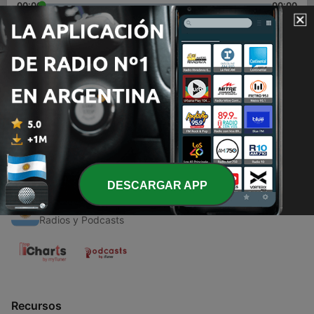
00:00
00:00
Episodios
-
1
¿Quiénes fueron San Pedro y San Pablo?
14 jul. 2021
DESCARGAR APP
Radios Argentinas
Radios y Podcasts
Recursos