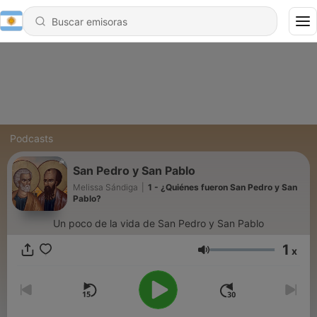
Podcasts
San Pedro y San Pablo
Melissa Sándiga
|
1 - ¿Quiénes fueron San Pedro y San
Pablo?
Un poco de la vida de San Pedro y San Pablo
1
x
Volumen