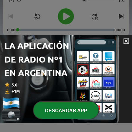
x
não esperam e Vos não amam. _ Todos os Santos de Deus,
Volumen
rogai por nós! _ Todos os Santos de Deus, rogai por nós! _
Todos os Santos de Deus, rogai por nós! Instagram
@santoscatolicospod
00:00
00:00
Episodios
-
4
CARTA ABERTA A JESUS
28 mar. 2021
-
3
CARTA ABERTA AO OUVINTE
12 feb. 2021
-
1
São Domingos de Gusmão
DESCARGAR APP
13 ago. 2020