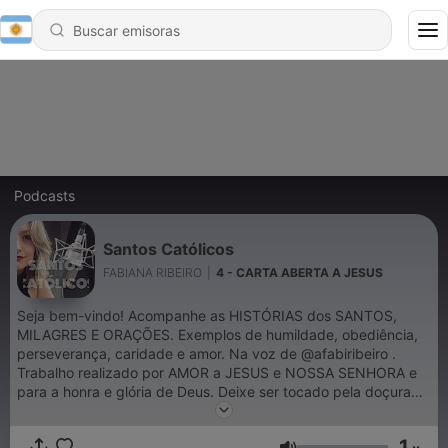
Podcasts
Santos Católicos
FABIANA RIBEIRO
|
4 - CARTA ABERTA A JESUS
Seja bem-vindo! Acompanhe as HISTÓRIAS dos SANTOS,
MILAGRES E ORAÇÕES. Exemplos de humildade, obediência,
perseverança, caridade e amor. Na voz de @afabiribeiro .
Trabalho realizado por AMOR a JESUS e NOSSA SENHORA e
para a honra e glória de Deus. Deixe ser tocado pela doçura
do amor de Deus. _ Meu Deus! Eu creio, adoro, espero e amo-
Vos. Peço-Vos perdão para os que não crêem, não adoram,
1