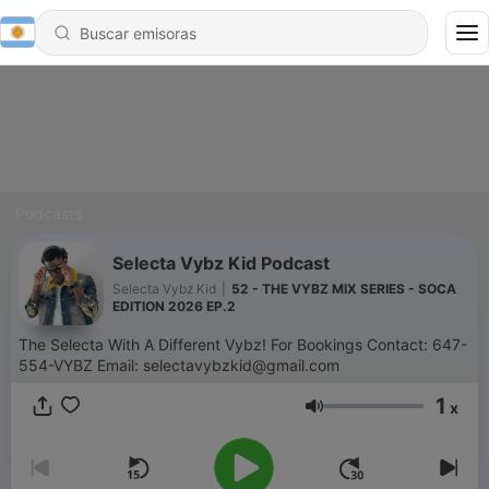
Podcasts
Selecta Vybz Kid Podcast
Selecta Vybz Kid
|
52 - THE VYBZ MIX SERIES - SOCA
EDITION 2026 EP.2
The Selecta With A Different Vybz! For Bookings Contact: 647-
554-VYBZ Email: selectavybzkid@gmail.com
1
x
Volumen