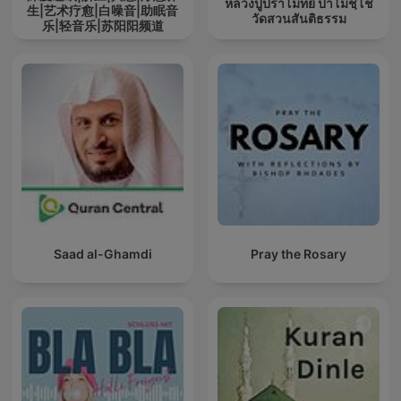
หลวงปู่ปราโมทย์ ปาโมชฺโช
生|艺术疗愈|白噪音|助眠音
วัดสวนสันติธรรม
乐|轻音乐|苏阳阳频道
Saad al-Ghamdi
Pray the Rosary