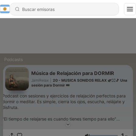
Podcasts
Música de Relajación para DORMIR
JamiRelax
|
20 - MUSICA SONIDOS RELAX 🌿🧘‍♀️🎵 Una
sesión para Dormir 💤
Podcast con sesiones y ejercicios de relajación perfectos para
dormir o meditar. Es simple, cierra los ojos, escucha, relájate y
disfruta.
"El tiempo de relajarse es cuando tienes tiempo para ello"
❤️ 5 podcast distintos de relajación ➡️
1