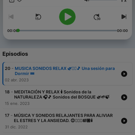
x
Volumen
🌳 Sonidos de la naturaleza:
https://open.spotify.com/show/79ssrygms8kL0kUdF1FJT1?
si=0b5cb85c256748e5
🌍 Sonidos de relajación inspirados en viaje:
https://open.spotify.com/show/3Z3N0O84Ln8Eb52zxhrxxn?
00:00
00:00
si=1c0beba07d674ef7
🙏 Sesiones de relajación:
https://open.spotify.com/show/2laZeCX2xlpfPWblpj20Ys?
si=1fcb64dff79b49b4
Episodios
💤 Dormir en 5 minutos. Relajación:
https://open.spotify.com/show/2QEHfPbhd9CszSiBfmivTb
-
20
MUSICA SONIDOS RELAX 🌿🧘‍♀️🎵 Una sesión para
🇬🇧 🇺🇸 English language Relaxing Podcast
Dormir 💤
https://open.spotify.com/show/4BcuoQRvVLjNE1mXTnIPuN?
02 abr. 2023
si=00f4e455e8904422
TODOS LOS CANALES EN UN ENLACE:
-
https://linktr.ee/relajacionymeditacion
18
MEDITACIÓN Y RELAX 🕯 Sonidos de la
NATURALEZA 🎧🎵 Sonidos del BOSQUE 🌿🌱🍃
👋 SÍGUEME EN:
15 ene. 2023
📲 TELEGRAM:
https://t.me/relajacionymeditacion
-
17
MÚSICA Y SONIDOS RELAJANTES PARA ALIVIAR
📷 INSTAGRAM:
https://www.instagram.com/relajacionmeditacion/
EL ESTRES Y LA ANSIEDAD. 😌🧘🏽‍♀️🛀🏽🕯
💻 YOUTUBE:
31 dic. 2022
https://www.youtube.com/channel/UCpk50zAsobRhpWhe0a_qI6A