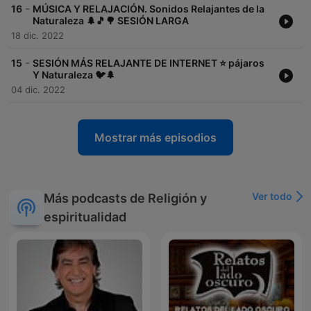
📹 TWITCH:
https://www.twitch.tv/relajacionymeditacion
-
16
MÚSICA Y RELAJACIÓN. Sonidos Relajantes de la
✏ FACEBOOK:
https://www.facebook.com/Relajaci%C3%B3n-y-
Naturaleza 🌲🎵🌳 SESIÓN LARGA
meditaci%C3%B3n-107509581826463
18 dic. 2022
🎬TIKTOK:
https://www.tiktok.com/
@relajacionymeditacion
-
15
SESIÓN MÁS RELAJANTE DE INTERNET ‍⭐️ pájaros
🔶 ¡Cierra los ojos y disfruta! 🔶
Y Naturaleza 🐦🌲
04 dic. 2022
JW
Mostrar más episodios
Ver todo
Más podcasts de Religión y
espiritualidad