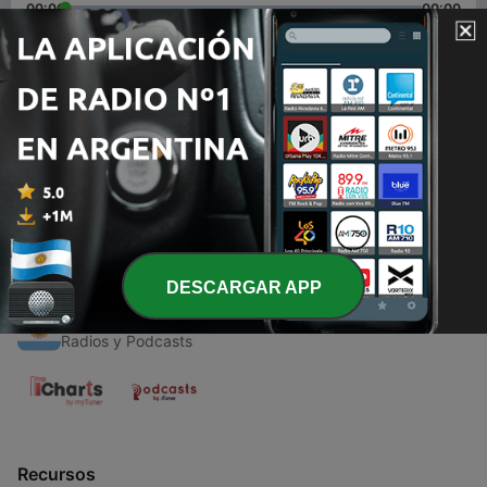
00:00
00:00
Episodios
-
1
001 | Introducción a Funados podcast
04 sep. 2020
DESCARGAR APP
Radios Argentinas
Radios y Podcasts
Recursos