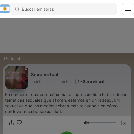
Podcasts
Sexo virtual
Treintonas en cuarentena
|
1 - Sexo virtual
En contexto “cuarentena” se hace imprescindible hablar de las
temáticas sexuales que afloran, estamos en un redescubrir
sexual ya que los medios cobran más relevancia en cómo
conllevar nuestra sexualidad.
1
x
Volumen