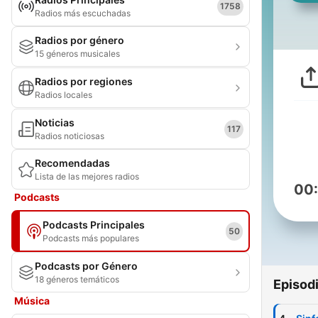
1758
Radios más escuchadas
Radios por género
15 géneros musicales
Radios por regiones
Radios locales
Noticias
117
Radios noticiosas
Recomendadas
Lista de las mejores radios
00
Podcasts
Podcasts Principales
50
Podcasts más populares
Podcasts por Género
18 géneros temáticos
Episod
Música