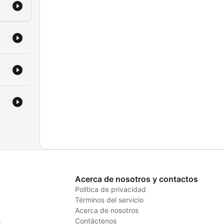
lets
 los
,
guin
et.
e
 y
Acerca de nosotros y contactos
ia
Política de privacidad
ás
Términos del servicio
Acerca de nosotros
s
Contáctenos