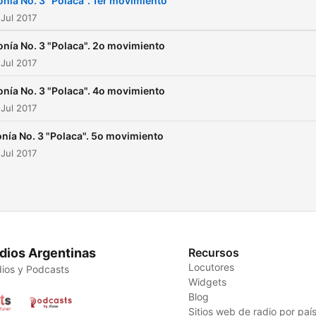
onía No. 3 "Polaca". 1er movimiento
Romanticismo. Entre sus
Jul 2017
partituras destacan los bal
onía No. 3 "Polaca". 2o movimiento
El Cascanueces, El lago de
Jul 2017
cisnes y La bella durmiente
onía No. 3 "Polaca". 4o movimiento
óperas como Eugenio One
Jul 2017
y las sinfonías Manfredo,
Francesca de Rimini y Haml
onía No. 3 "Polaca". 5o movimiento
Jul 2017
Polaca, Sinfonía No. 3 en r
mayor, fue compuesta por
Illych Tchaikovsky en 1875
representa una de las
sinfonías más alegres del
dios Argentinas
Recursos
compositor. Bajo la influenc
Locutores
ios y Podcasts
de la música occidental, m
Widgets
Blog
específicamente del
Sitios web de radio por paí