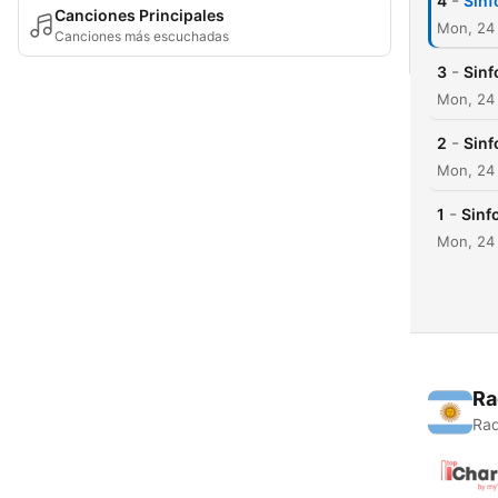
-
4
Sinf
Canciones Principales
Mon, 24 
Canciones más escuchadas
-
3
Sinf
Mon, 24 
-
2
Sinf
Mon, 24 
-
1
Sinf
Mon, 24 
Ra
Rad