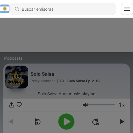
Podcasts
Solo Salsa
Ricky Montana
|
18 - Solo Salsa Ep.2-S2
Solo Salsa dura music playing
1
x
Volumen