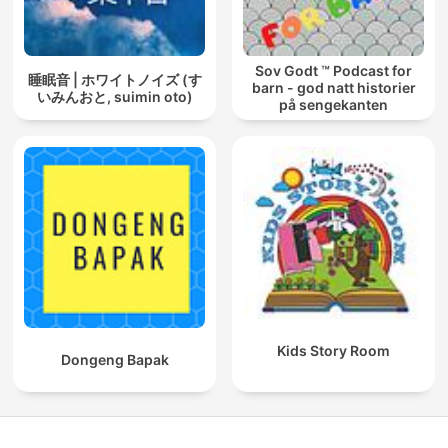
Sov Godt ™ Podcast for
睡眠音 | ホワイトノイズ (す
barn - god natt historier
いみんおと, suimin oto)
på sengekanten
Kids Story Room
Dongeng Bapak