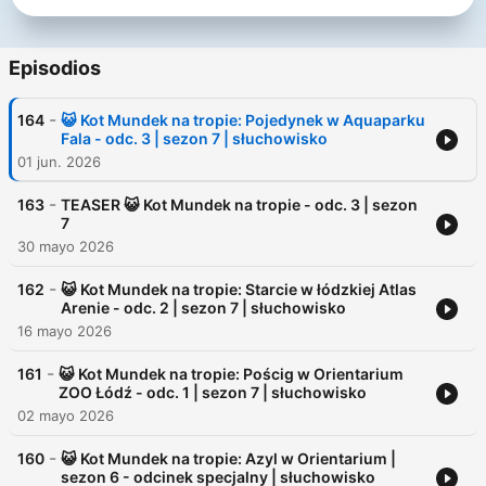
Dlaczego warto słuchać naszych bajek:
✅ Rozwijają wyobraźnie i kreatywność
Episodios
✅ Rozwijają wrażliwość dźwiękową dzięki bogatym w dźwięki,
muzykę i głosy bajkom
-
164
😺 Kot Mundek na tropie: Pojedynek w Aquaparku
✅ Mają ważny walor edukacyjny
Fala - odc. 3 | sezon 7 | słuchowisko
✅ Pozwalają odpocząć oczom od ekranu
01 jun. 2026
✅ Idealne do słuchania w podróży lub przed snem
✅ Dzieci mogą poznać klasyczne baśnie znane przez ich
-
rodziców i dziadków
163
TEASER 😺 Kot Mundek na tropie - odc. 3 | sezon
7
Naszą misją jako stowarzyszenie jest tworzenie treści dla Was
30 mayo 2026
dzieci i rodzice, dlatego wszystkie bajki znajdziecie ZA
DARMO zarówno na naszej stronie www jak i na YouTube,
-
162
😺 Kot Mundek na tropie: Starcie w łódzkiej Atlas
Spotify, Apple Podcasts i wielu innych platformach
Arenie - odc. 2 | sezon 7 | słuchowisko
podcastowych.
16 mayo 2026
🌈 Facebook - https://www.facebook.com/soundsitivekids
-
161
😺 Kot Mundek na tropie: Pościg w Orientarium
🌈 Instagram - https://www.instagram.com/soundsitive_kids
ZOO Łódź - odc. 1 | sezon 7 | słuchowisko
🌈 Strona www - https://soundsitivestudio.pl/sluchoteka/bajki-
02 mayo 2026
soundsitive-kids/
🌈 Patronite - https://patronite.pl/soundsitive-kids-bajki
-
160
😺 Kot Mundek na tropie: Azyl w Orientarium |
🌈 Buycoffee - https://buycoffee.to/soundsitivekids
sezon 6 - odcinek specjalny | słuchowisko