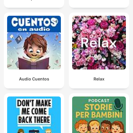
#bajki
#bajkidladzieci
#słuchowiska
#dladzieci
#rodzina
Audio Cuentos
Relax