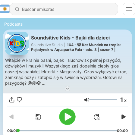
Podcasts
Soundsitive Kids - Bajki dla dzieci
Soundsitive Studio
|
164 - 😺 Kot Mundek na tropie:
Pojedynek w Aquaparku Fala - odc. 3 | sezon 7 |
słuchowisko
Witajcie w krainie baśni, bajek i słuchowisk pełnej przygód,
dźwięków i muzyki! Wszystkiego zaś dopełnia ciepły głos
naszej wspaniałej lektorki - Małgorzaty. Czas wyłączyć ekran,
zamknąć oczy i zatopić się w świecie wyobraźni. Gotowi na
przygodę? 🌍🤗🎧
W naszej krainie bajek znajdziecie:
1
x
🎶 Słuchowiska – superprodukcje pełne najróżniejszych
Volumen
głosów, muzyki, dźwięków
📖 Klasyczne baśnie braci Grimm, H. Ch. Andersena i nie tylko
📚 Współczesne bajki od wydawnictw z całej Polski
🛶 Bajki o naszym rodzinnym mieście Łodzi ❤️
😺 Nasz pierwszy serial słuchowiskowy o odważnym kocie
00:00
00:00
Mundku